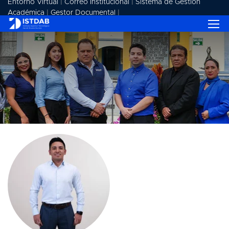
Entorno Virtual
|
Correo Institucional
|
Sistema de Gestión
Académica
|
Gestor Documental
|
OUR TEAM
Home
Our Team