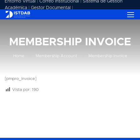
Entorno Virtual
|
Correo Institucional
|
Sistema de Gestión
Académica
|
Gestor Documental
|
MEMBERSHIP INVOICE
Home
Membership Account
Membership Invoice
[pmpro_invoice]
Vista por:
190