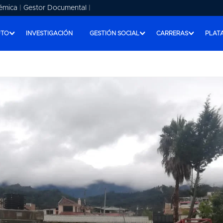
émica
|
Gestor Documental
|
UTO
INVESTIGACIÓN
GESTIÓN SOCIAL
CARRERAS
PLAT