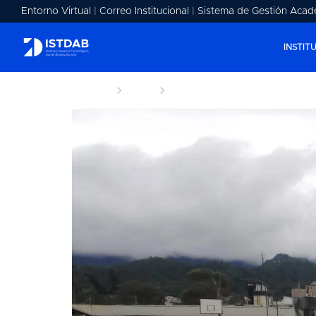
Entorno Virtual
|
Correo Institucional
|
Sistema de Gestión Acad
INSTIT
Home
Blog
Mantenimiento Industrial